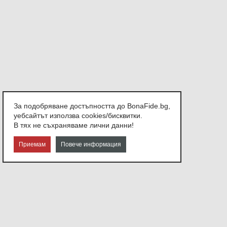
За подобряване достъпността до BonaFide.bg,
уебсайтът използва cookies/бисквитки.
В тях не съхраняваме лични данни!
Приемам
Повече информация
СВЪРЖЕТЕ СЕ С НАС
София,