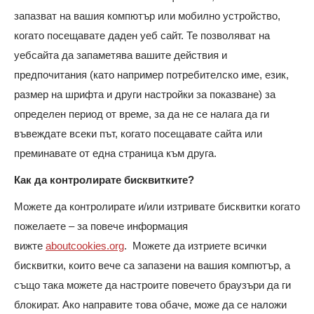
запазват на вашия компютър или мобилно устройство,
когато посещавате даден уеб сайт. Те позволяват на
уебсайта да запаметява вашите действия и
предпочитания (като например потребителско име, език,
размер на шрифта и други настройки за показване) за
определен период от време, за да не се налага да ги
въвеждате всеки път, когато посещавате сайта или
преминавате от една страница към друга.
Как да контролирате бисквитките?
Можете да контролирате и/или изтривате бисквитки когато
пожелаете – за повече информация
вижте
aboutcookies.org
. Можете да изтриете всички
бисквитки, които вече са запазени на вашия компютър, а
също така можете да настроите повечето браузъри да ги
блокират. Ако направите това обаче, може да се наложи