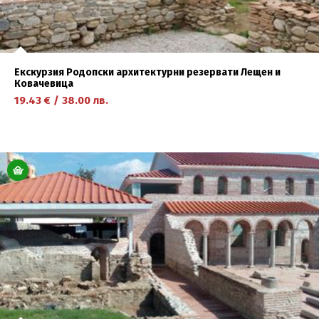
Екскурзия Родопски архитектурни резервати Лещен и
Ковачевица
19.43
€
/
38.00
лв.
научете повече