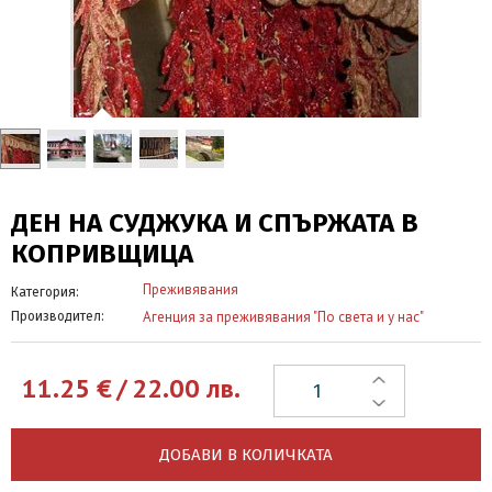
ДЕН НА СУДЖУКА И СПЪРЖАТА В
КОПРИВЩИЦА
Преживявания
Категория:
Агенция за преживявания "По света и у нас"
Производител:
11.25
€
/
22.00
лв.
ДОБАВИ В КОЛИЧКАТА