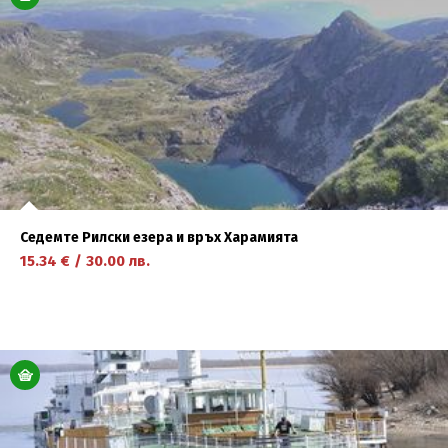
Седемте Рилски езера и връх Харамията
15.34
€
/
30.00
лв.
научете повече