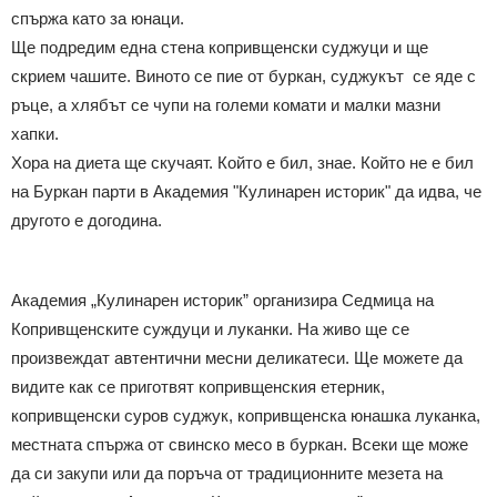
спържа като за юнаци.
Ще подредим една стена копривщенски суджуци и ще
скрием чашите. Виното се пие от буркан, суджукът се яде с
ръце, а хлябът се чупи на големи комати и малки мазни
хапки.
Хора на диета ще скучаят. Който е бил, знае. Който не е бил
на Буркан парти в Академия "Кулинарен историк" да идва, че
другото е догодина.
Академия „Кулинарен историк” организира Седмица на
Копривщенските суждуци и луканки. На живо ще се
произвеждат автентични месни деликатеси. Ще можете да
видите как се приготвят копривщенския етерник,
копривщенски суров суджук, копривщенска юнашка луканка,
местната спържа от свинско месо в буркан. Всеки ще може
да си закупи или да поръча от традиционните мезета на