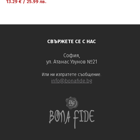
13.29
€
/
25.99
лв.
научете повече
СВЪРЖЕТЕ СЕ С НАС
София,
ул. Атанас Узунов №21
Или ни изпратете съобщение.
info@bonafide.bg