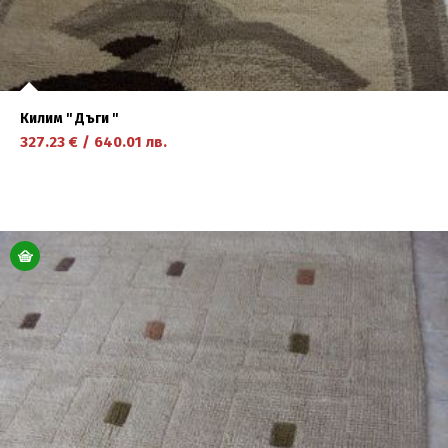
Килим '' Дъги ''
327.23
€
/
640.01
лв.
научете повече