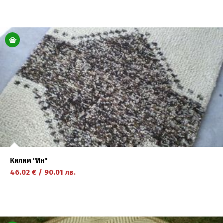
научете повече
Килим ''Ин''
46.02
€
/
90.01
лв.