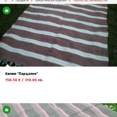
Продукти
Занаятчийски изделия
Тъкачество ,Килимарство
Килим ''Парцален''
158.50
€
/
310.00
лв.
научете повече