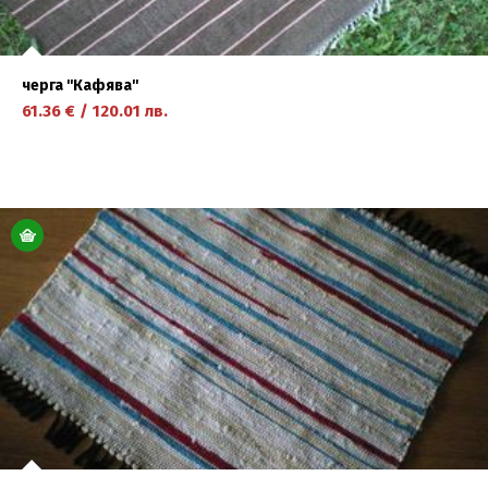
черга ''Кафява''
61.36
€
/
120.01
лв.
научете повече