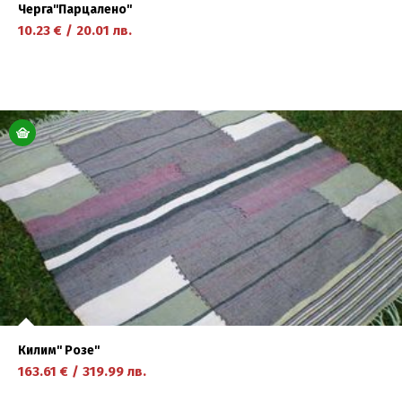
Черга''Парцалено''
10.23
€
/
20.01
лв.
научете повече
Килим'' Розе''
163.61
€
/
319.99
лв.