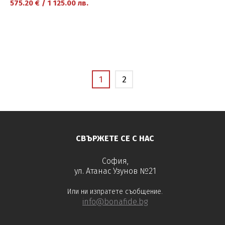
575.20
€
/
1 125.00
лв.
научете повече
1
2
СВЪРЖЕТЕ СЕ С НАС
София,
ул. Атанас Узунов №21
Или ни изпратете съобщение.
info@bonafide.bg