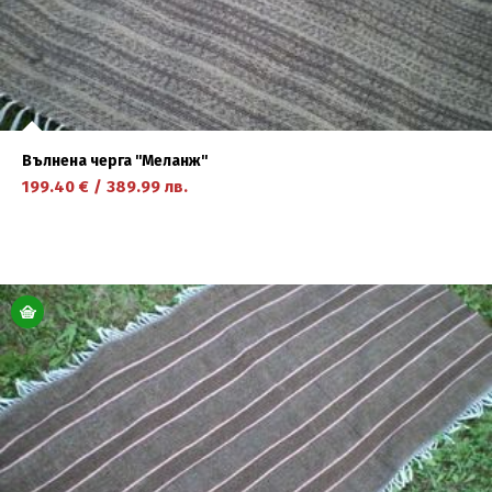
Вълнена черга ''Меланж''
199.40
€
/
389.99
лв.
научете повече