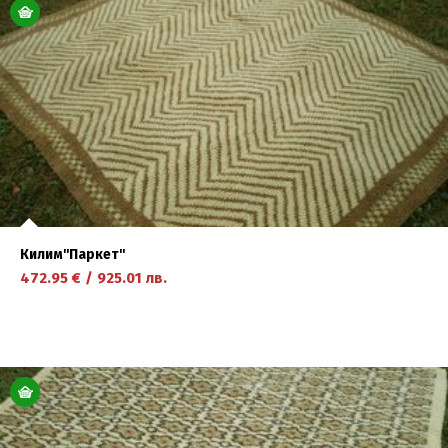
научете повече
Килим''Паркет''
472.95
€
/
925.01
лв.
научете повече