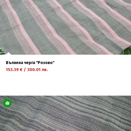
Вълнена черга ''Розово''
153.39
€
/
300.01
лв.
научете повече