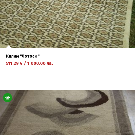
Килим ''Лотоси ''
511.29
€
/
1 000.00
лв.
научете повече