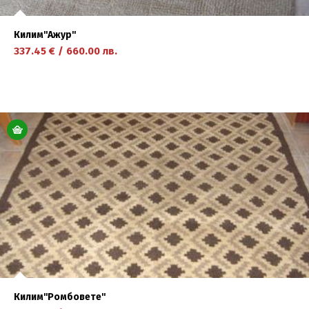
Килим''Ажур''
337.45
€
/
660.00
лв.
научете повече
Килим''Ромбовете''