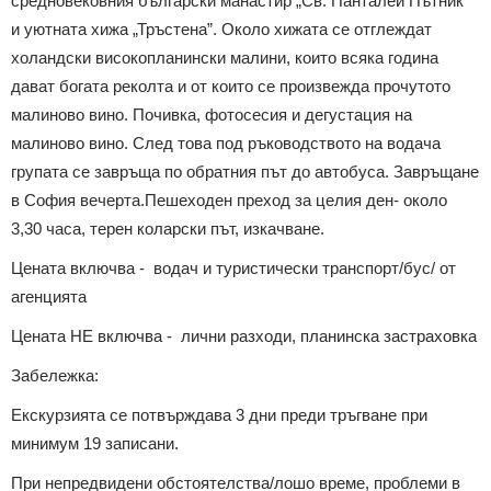
средновековния български манастир „Св. Панталей Пътник”
и уютната хижа „Тръстена”. Около хижата се отглеждат
холандски високопланински малини, които всяка година
дават богата реколта и от които се произвежда прочутото
малиново вино. Почивка, фотосесия и дегустация на
малиново вино. След това под ръководството на водача
групата се завръща по обратния път до автобуса. Завръщане
в София вечерта.Пешеходен преход за целия ден- около
3,30 часа, терен коларски път, изкачване.
Цената включва - водач и туристически транспорт/бус/ от
агенцията
Цената НЕ включва - лични разходи, планинска застраховка
Забележка:
Екскурзията се потвърждава 3 дни преди тръгване при
минимум 19 записани.
При непредвидени обстоятелства/лошо време, проблеми в