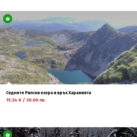
научете повече
Седемте Рилски езера и връх Харамията
15.34
€
/
30.00
лв.
научете повече