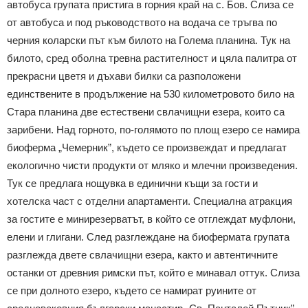
автобуса групата пристига в горния край на с. Бов. Слиза се
от автобуса и под ръководството на водача се тръгва по
черния коларски път към билото на Голема планина. Тук на
билото, сред оболна тревна растителност и цяла палитра от
прекрасни цветя и дъхави билки са разположени
единствените в продължение на 530 километровото било на
Стара планина две естествени свлачищни езера, които са
зарибени. Над горното, по-голямото по площ езеро се намира
биоферма „Чемерник”, където се произвеждат и предлагат
екологично чисти продукти от мляко и млечни произведения.
Тук се предлага нощувка в единични къщи за гости и
хотелска част с отделни апартаменти. Специална атракция
за гостите е минирезерватът, в който се отглеждат муфлони,
елени и глигани. След разглеждане на биофермата групата
разглежда двете свлачищни езера, както и автентичните
останки от древния римски път, който е минавал оттук. Слиза
се при долното езеро, където се намират руините от