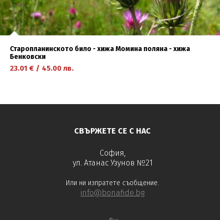
Старопланинското било - хижа Момина поляна - хижа
Бенковски
23.01
€
/
45.00
лв.
научете повече
СВЪРЖЕТЕ СЕ С НАС
София,
ул. Атанас Узунов №21
Или ни изпратете съобщение.
info@bonafide.bg