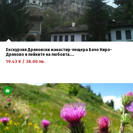
Екскурзия Дряновски манастир-пещера Бачо Киро-
Дряново и пейките на любовта....
19.43
€
/
38.00
лв.
научете повече