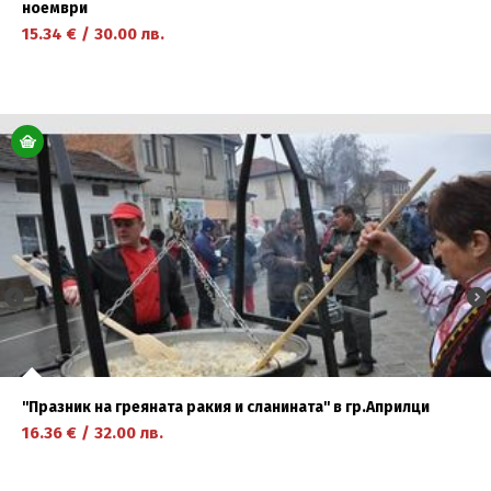
ноември
15.34
€
/
30.00
лв.
научете повече
''Празник на греяната ракия и сланината'' в гр.Априлци
16.36
€
/
32.00
лв.