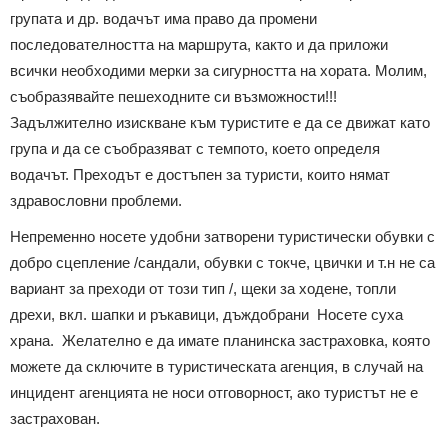
групата и др. водачът има право да промени
последователността на маршрута, както и да приложи
всички необходими мерки за сигурността на хората. Молим,
съобразявайте пешеходните си възможности!!!
Задължително изискване към туристите е да се движат като
група и да се съобразяват с темпото, което определя
водачът. Преходът е достъпен за туристи, които нямат
здравословни проблеми.
Непременно носете удобни затворени туристически обувки с
добро сцепление /сандали, обувки с токче, цвички и т.н не са
вариант за преходи от този тип /, щеки за ходене, топли
дрехи, вкл. шапки и ръкавици, дъждобрани Носете суха
храна. Желателно е да имате планинска застраховка, която
можете да сключите в туристическата агенция, в случай на
инцидент агенцията не носи отговорност, ако туристът не е
застрахован.