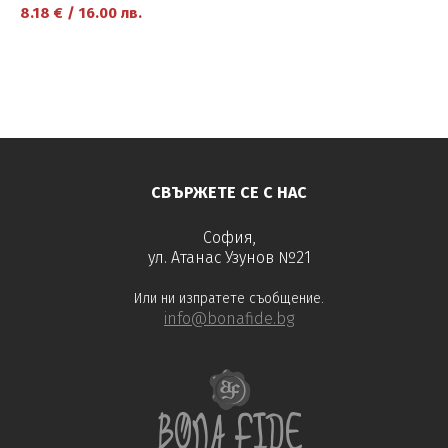
8.18
€
/
16.00
лв.
научете повече
СВЪРЖЕТЕ СЕ С НАС
София,
ул. Атанас Узунов №21
Или ни изпратете съобщение.
info@bonafide.bg