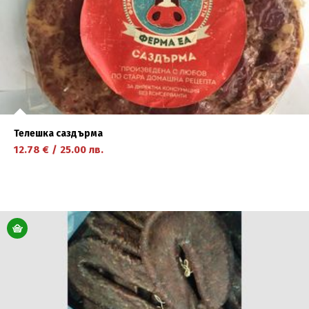
Телешка саздърма
12.78
€
/
25.00
лв.
научете повече