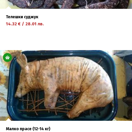
Телешки суджук
14.32
€
/
28.01
лв.
научете повече
Малко прасе (12-14 кг)