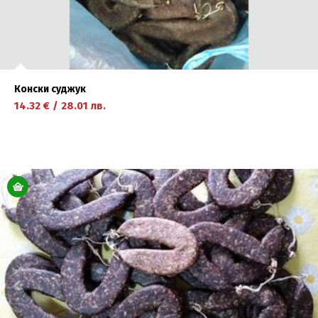
Конски суджук
14.32
€
/
28.01
лв.
научете повече