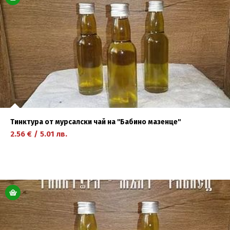
Майстор Ивайло Димитров
Майстор Ивайло Стоев
Майстор Иван Илчев
Майстор Митко Хендеков
Майстор Михаил Кочев
Майстор Стефан Карамишев
Млечни продукти "Нестинари"
Ния Симеонова
Тинктура от мурсалски чай на ''Бабино мазенце''
Пчелин ''Шерба''
2.56
€
/
5.01
лв.
Работилница Прованс
Родопски еко продукти
Сапунена работилница
СЕМЕЙНА ЯБЪЛКОВА ГРАДИНА “ДАРЪ“
научете повече
Стефиели ЕООД
Ферма ЕА
Цветанка Атанасова