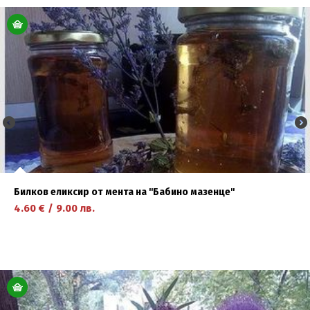
научете повече
Билков еликсир от мента на ''Бабино мазенце''
4.60
€
/
9.00
лв.
научете повече