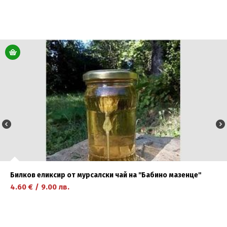
научете повече
Билков еликсир от мурсалски чай на ''Бабино мазенце''
4.60
€
/
9.00
лв.