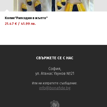
Колие''Рапсодия в жълто''
21.47
€
/
41.99
лв.
научете повече
СВЪРЖЕТЕ СЕ С НАС
София,
ул. Атанас Узунов №21
Или ни изпратете съобщение.
info@bonafide.bg