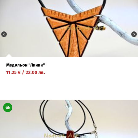
Медальон ''Линии''
11.25
€
/
22.00
лв.
научете повече