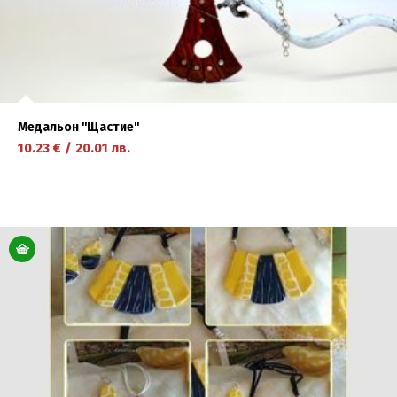
Медальон ''Щастие''
10.23
€
/
20.01
лв.
научете повече