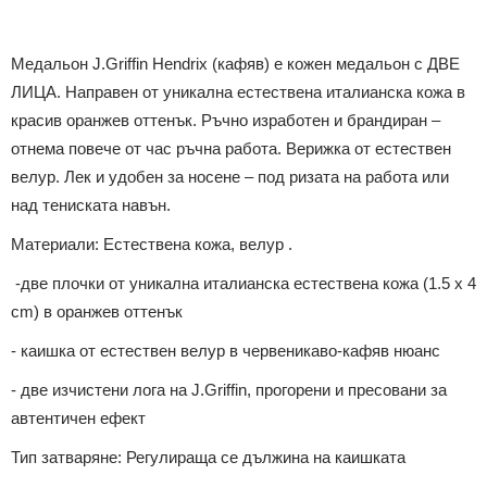
Медальон J.Griffin Hendrix (кафяв) е кожен медальон с ДВЕ
ЛИЦА. Направен от уникална естествена италианска кожа в
красив оранжев оттенък. Ръчно изработен и брандиран –
отнема повече от час ръчна работа. Верижка от естествен
велур. Лек и удобен за носене – под ризата на работа или
над тениската навън.
Материали: Естествена кожа, велур .
-две плочки от уникална италианска естествена кожа (1.5 х 4
cm) в оранжев оттенък
- каишка от естествен велур в червеникаво-кафяв нюанс
- две изчистени лога на J.Griffin, прогорени и пресовани за
автентичен ефект
Тип затваряне: Регулираща се дължина на каишката