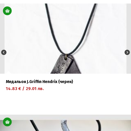
научете повече
Медальон J.Griffin Hendrix (черен)
14.83
€
/
29.01
лв.
научете повече