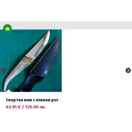
научете повече
Спортен нож с еленов рог
63.91
€
/
125.00
лв.