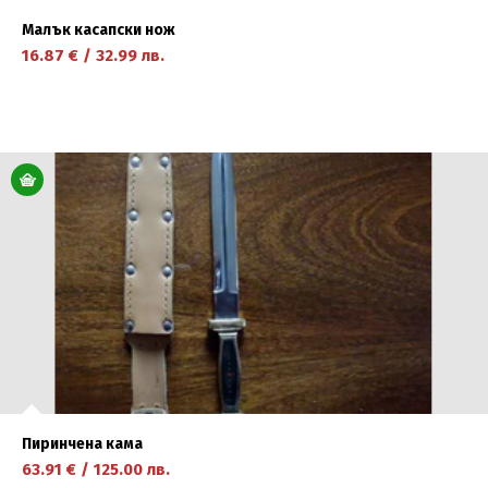
Малък касапски нож
16.87
€
/
32.99
лв.
научете повече
Пиринчена кама
63.91
€
/
125.00
лв.