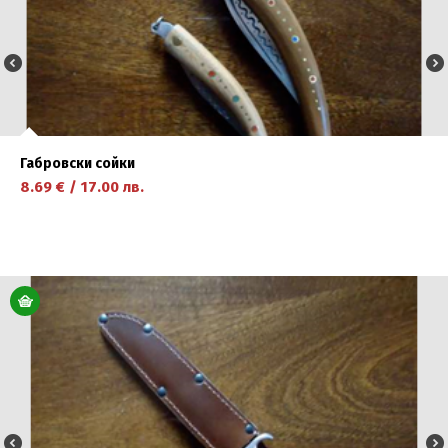
Габровски сойки
8.69
€
/
17.00
лв.
научете повече