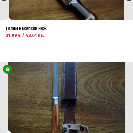
Голям касапски нож
21.99
€
/
43.01
лв.
научете повече