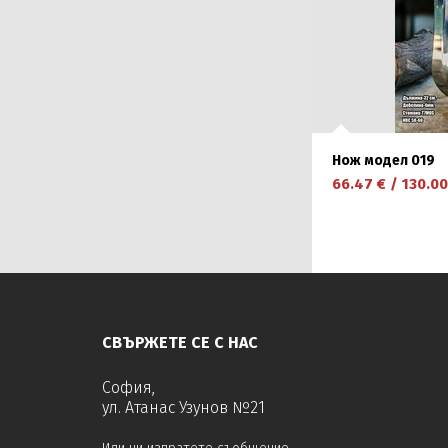
Нож модел 019
66.47
€
/
130.00
научете повече
СВЪРЖЕТЕ СЕ С НАС
София,
ул. Атанас Узунов №21