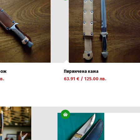
нож
Пиринчена кама
в.
63.91
€
/
125.00
лв.
научете повече