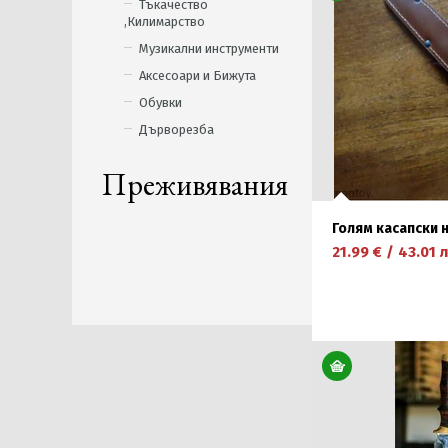
Тъкачество
,Килимарство
Музикални инструменти
Аксесоари и Бижута
Обувки
Дърворезба
Преживявания
Голям касапски 
21.99
€
/
43.01
л
научете повече