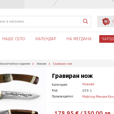
С
НАШЕ СЕЛО
КАЛЕНДАР
НА МЕГДАНА
ЧАРШ
Занаятчийски изделия
Ножове
Гравиран нож
Гравиран нож
Ножове
Категория:
039-1
Код:
Майстор Михаил Коч
Производител:
178.95
€
/
350.00
лв.