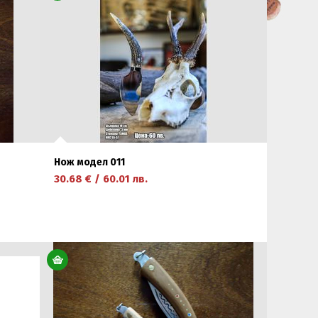
Нож модел 011
30.68
€
/
60.01
лв.
научете повече