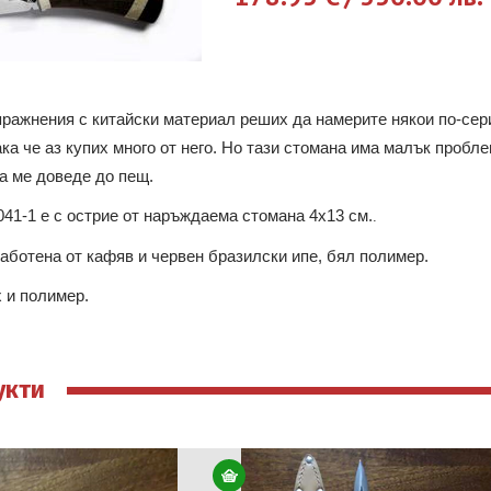
ражнения с китайски материал реших да намерите някои по-сери
ака че аз купих много от него. Но тази стомана има малък пробл
а ме доведе до пещ.
041-1 е с острие от наръждаема стомана 4х13 см.
.
аботена от кафяв и червен бразилски ипе, бял полимер.
х и полимер.
укти