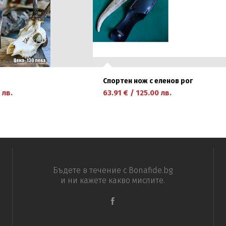
Спортен нож с еленов рог
лв.
63.91
€
/
125.00
лв.
научете повече
Бъдете в течение с Bonafide.bg
и ни кажете какво мислите.