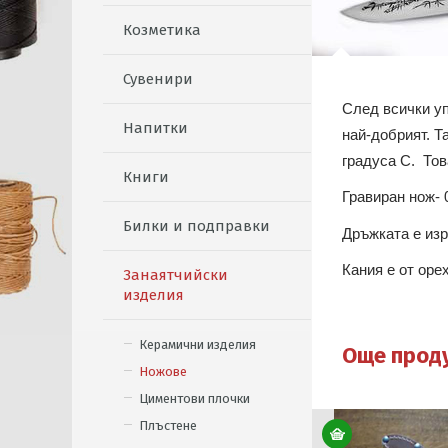
Козметика
Сувенири
След всички уп
Напитки
най-добрият. Т
градуса С. Тов
Книги
Гравиран нож- 
Билки и подправки
Дръжката е изр
Кания е от оре
Занаятчийски
изделия
Керамични изделия
Още прод
Ножове
Циментови плочки
Плъстене