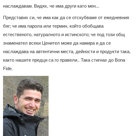
наслаждавам. Видях, че има други като мен...
Представих си, че има как да се отскубваме от ежедневния
бяг; че има парола или термин, който обобщава
естественото, натуралното и истинското; че под този общ
знаменател всеки Ценител може да намира и да се
наслаждава на автентични места, дейности и продукти така,
както нашите предци са го правели.. Така стигнах до Bona
Fide.