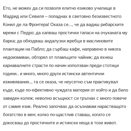
Ето, не можех да си позволя елитно езиково училище в
Мадрид или Севиля – попаднах в световно безизвестното
Конил де ла Фронтера! Оказа се..., че да вадиш рибарските
мрежи с Педро; да хапваш простички тапаси на очуканата му
барка; да обяздваш андалузки жребци в маслиновите
плантации на Пабло; да сърбаш кафе, направено в никога
недоизмиван, обгорял от пламъците чайник; да яхнеш
карнавалните страсти по начин използван преди стотици
години.. и много, много други истински автентични
изживявания.., та се оказа, че неусетно съм практикувал
къде, къде по-ефективно чуждата материя от който и да било
завиден колеж; неволно всъщност си тръгнах с много повече
от самия език. Реално започвах да осъзнавам нарастващото
богатство в мен; колко по-щастлив ставаш, когато се
докосваш до простичките и истински неща в този живот.