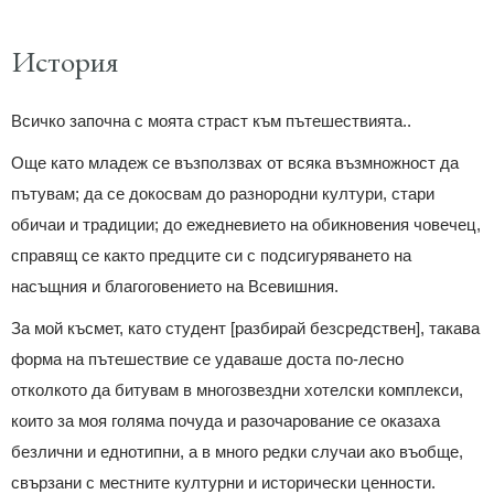
История
Всичко започна с моята страст към пътешествията..
Още като младеж се възползвах от всяка възмножност да
пътувам; да се докосвам до разнородни култури, стари
обичаи и традиции; до ежедневието на обикновения човечец,
справящ се както предците си с подсигуряването на
насъщния и благоговението на Всевишния.
За мой късмет, като студент [разбирай безсредствен], такава
форма на пътешествие се удаваше доста по-лесно
отколкото да битувам в многозвездни хотелски комплекси,
които за моя голяма почуда и разочарование се оказаха
безлични и еднотипни, а в много редки случаи ако въобще,
свързани с местните културни и исторически ценности.