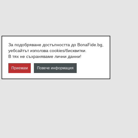
За подобряване достъпността до BonaFide.bg,
уебсайтът използва cookies/бисквитки.
В тях не съхраняваме лични данни!
Приемам
Повече информация
СВЪРЖЕТЕ СЕ С НАС
София,
ул. Атанас Узунов №21
Или ни изпратете съобщение.