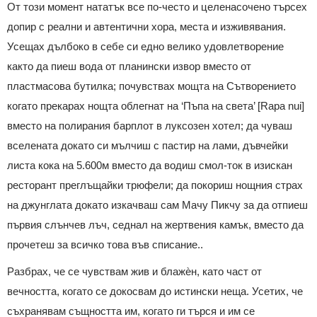
От този момент нататък все по-често и целенасочено търсех
допир с реални и автентични хора, места и изживявания.
Усещах дълбоко в себе си едно велико удовлетворение
както да пиеш вода от планински извор вместо от
пластмасова бутилка; почувствах мощта на Сътворението
когато прекарах нощта облегнат на ‘Пъпа на света’ [Rapa nui]
вместо на полирания барплот в луксозен хотел; да чуваш
вселената докато си мълчиш с пастир на лами, дъвчейки
листа кока на 5.600м вместо да водиш смол-ток в изискан
ресторант преглъщайки трюфели; да покориш нощния страх
на джунглата докато изкачваш сам Мачу Пикчу за да отпиеш
първия слънчев лъч, седнал на жертвения камък, вместо да
прочетеш за всичко това във списание..
Разбрах, че се чувствам жив и блажѐн, като част от
вечността, когато се докосвам до истински неща. Усетих, че
съхранявам същността им, когато ги търся и им се