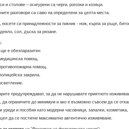
си и столове – осигурени са черги, рогозки и козяци.
ните разговори са само на определени за целта места.
, носете си принадлежности за пикник - нож, кърпа за ръце, бит
деяло, сол, дъска за рязане.
:
 ще е обезпаразитен
 медицинска помощ.
 противопожарна помощ.
полицейска закрила.
осветление.
рите предупреждават, за да не нарушавате приятното изживява
 да ограничите до минимум и ако е възможно съвсем да се отка
 уреди и пособия като модерни часовници, запалки, козметика, 
 цел да се постигне максимално автентично изживяване.
 за гостите
на "Фестивал на фолклорната носия":