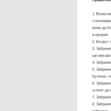
1. Всеки ж
стилизиран
може да б
и оръжия.
2. Входът 
3. Забране
ще има фот
4. Забране
5. Забране
бутилки, т
6. Забране
успеят да 
7. Забране
8. Забране
забрадки.