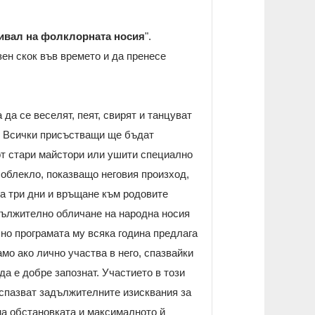
ивал на фолклорната носия
".
ен скок във времето и да пренесе
 да се веселят, пеят, свирят и танцуват
и. Всички присъстващи ще бъдат
от стари майстори или ушити специално
 облекло, показващо неговия произход,
за три дни и връщане към родовите
адължително обличане на народна носия
 но програмата му всяка година предлага
мо ако лично участва в него, спазвайки
а е добре запознат. Участието в този
 спазват задължителните изисквания за
на обстановката и максималното й