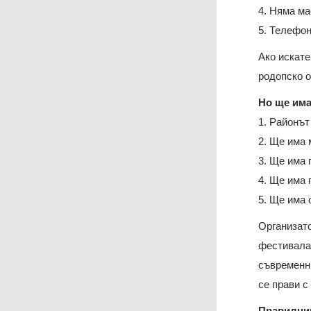
4. Няма ма
5. Телефон
Ако искате
родопско о
Но ще има
1. Районът
2. Ще има
3. Ще има
4. Ще има 
5. Ще има 
Организато
фестивала,
съвременни
се прави с
Правилник