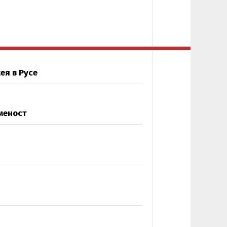
ея в Русе
меност