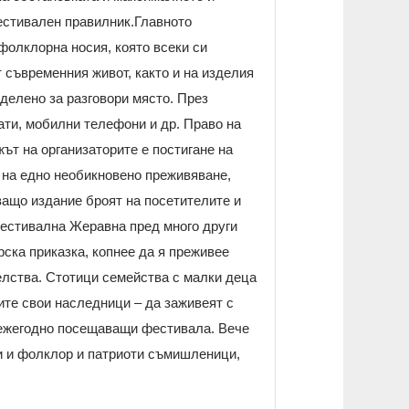
фестивален правилник.Главното
 фолклорна носия, която всеки си
 съвременния живот, както и на изделия
делено за разговори място. През
ати, мобилни телефони и др. Право на
ът на организаторите е постигане на
 на едно необикновено преживяване,
ващо издание броят на посетителите и
естивална Жеравна пред много други
рска приказка, копнее да я преживее
елства. Стотици семейства с малки деца
ните свои наследници – да заживеят с
 ежегодно посещаващи фестивала. Вече
и и фолклор и патриоти съмишленици,