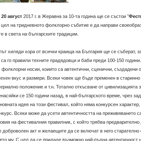
и 20 август
2017 г. в Жеравна за 10-та година ще се състои "
Фест
цел на тридневното фолклорно събитие е да направи своеобраз
е в света на българските традиции.
път хиляди хора от всички краища на България ще се съберат, за
о са го правили техните прадядовци и баби преди 100-150 годин
 фолклорни носии, коиито са автентични, сценични, създадени 
 техен вкус и размери. Всеки човек ще бъде пременен в старинно
териално положение и т.н. Тотално откъсване от цивилизацията 
енасяйки се 150 години назад, в най-българското време, чрез з
сновната идея на този фестивал, който няма конкурсен характер,
нкурс. Всеки може да усети автентичността на преживяването са
овия на фестивалния правилник, с който трябва предварително д
 доброволен акт и желаещите да се включат в него старателно
то му. С цел да се придаде възможно най-пълна автентичност 