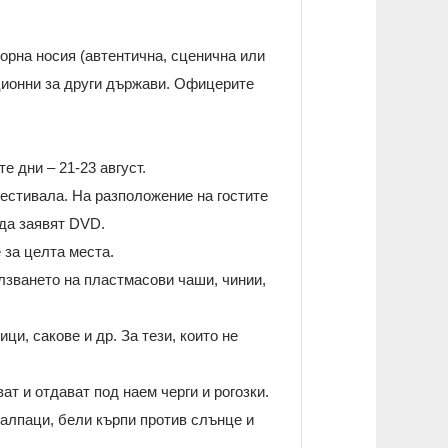
орна носия (автентична, сценична или
иционни за други държави. Офицерите
е дни – 21-23 август.
фестивала. На разположение на гостите
 да заявят DVD.
 за целта места.
олзването на пластмасови чаши, чинии,
ци, сакове и др. За тези, които не
т и отдават под наем черги и рогозки.
калпаци, бели кърпи против слънце и