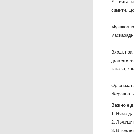
Ястията, к
симити, ще
Музикално-
маскарадни
Входът за 
дойдете до
такава, ка
Организато
Жеравна” и
Важно е д
1. Няма да
2. Лъжицит
3. В тоале