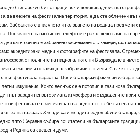
не до българския бит отпреди век и половина, действа строг 
 за да влезете на фестивална територия, е да сте облечени във
сам. Забранено е внасянето и ползването на редица предмети от
са. Ползването на мобилни телефони е разрешено само на опре
а дни категорично е забранено заснемането с камери, фотоапар
само акредитирани медии и фотографите на фестивала. Стремеж
атмосфера от годините на националното ни Възраждане в името
приятни емоции и оставящо незабравими спомени. С всяко след
те във фестивала нараства. Цели български фамилии избират ф
 летни изкушения. Който веднъж се е потопил в тази нова бълга
дин път заради неповторимата атмосфера и създадените прият
че този фестивал е с мисия и затова водят със себе си невръст
о от ранна възраст. Хиляди са и младите родолюбиви българи,
редно лято Жеравна събира почитатели на българските традици
арод и Родина са свещени думи.