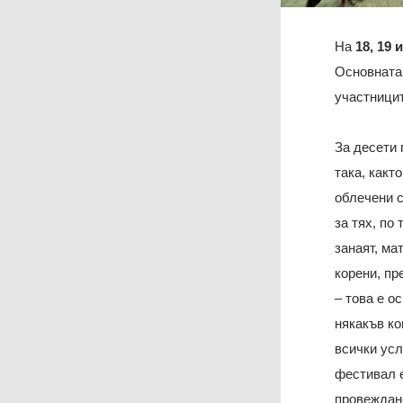
На
18, 19 
Основната 
участницит
За десети 
така, какт
облечени с
за тях, по
занаят, ма
корени, пр
– това е о
някакъв ко
всички усл
фестивал е
провеждане