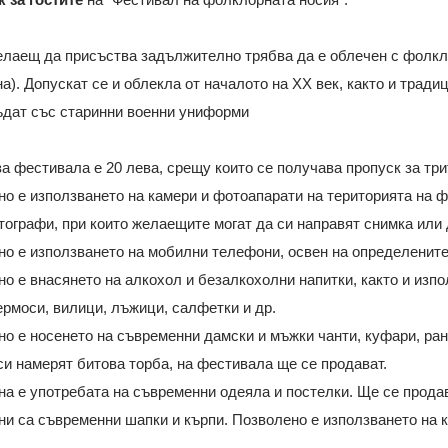
елаещ да присъства задължително трябва да е облечен с фолкл
а). Допускат се и облекла от началото на ХХ век, както и трад
ъдат със старинни военни униформи
за фестивала е 20 лева, срещу които се получава пропуск за трит
но е използването на камери и фотоапарати на територията на 
ографи, при които желаещите могат да си направят снимка или
но е използването на мобилни телефони, освен на определените
но е внасянето на алкохол и безалкохолни напитки, както и изп
ермоси, вилици, лъжици, салфетки и др.
но е носенето на съвременни дамски и мъжки чанти, куфари, рани
си намерят битова торба, на фестивала ще се продават.
на е употребата на съвременни одеяла и постелки. Ще се продава
ни са съвременни шапки и кърпи. Позволено е използването на 