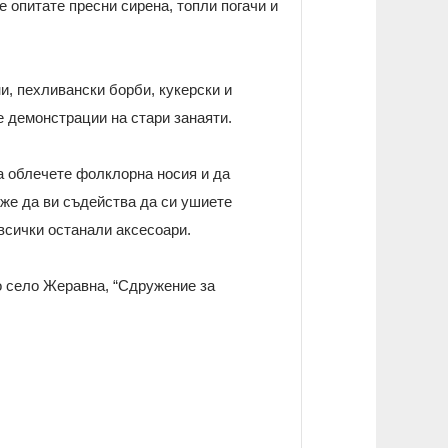
 опитате пресни сирена, топли погачи и
, пехливански борби, кукерски и
е демонстрации на стари занаяти.
да облечете фолклорна носия и да
же да ви съдейства да си ушиете
 всички останали аксесоари.
о село Жеравна, “Сдружение за