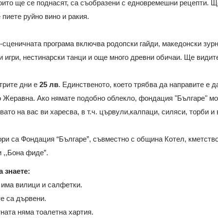
оито ще се поднасят, са съобразени с едновремешни рецепти. Ще
 пиете руйно вино и ракия.
сценичната програма включва родопски гайди, македонски зурни
 игри, нестинарски танци и още много древни обичаи. Ще видит
трите дни е
25 лв
. Единственото, което трябва да направите е 
 Жеравна. Ако нямате подобно облекло, фондация "Българе" мо
квато на вас ви харесва, в т.ч. цървули,калпаци, силяси, торби и
ри са Фондация “Българе”, съвместно с община Котел, кметств
 ,,Бона фиде”.
а знаете:
 има вилици и салфетки.
е са дървени.
тната няма тоалетна хартия.