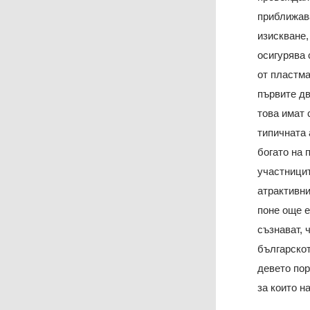
приближава
изискване,
осигурява 
от пластма
първите дв
това имат 
типичната 
богато на 
участници
атрактивни
поне още е
съзнават, 
българскот
девето по
за които н