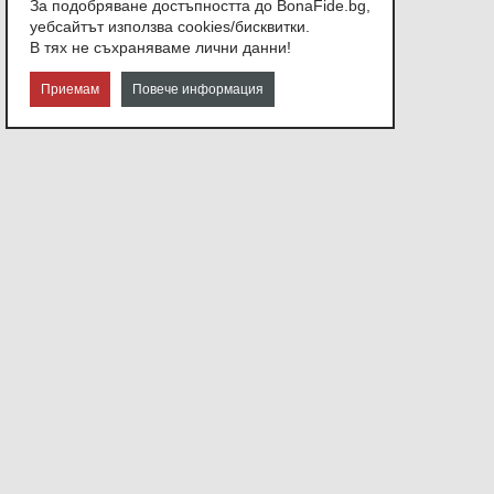
За подобряване достъпността до BonaFide.bg,
уебсайтът използва cookies/бисквитки.
В тях не съхраняваме лични данни!
Приемам
Повече информация
СВЪРЖЕТЕ СЕ С НАС
София,
ул. Атанас Узунов №21
Или ни изпратете съобщение.
info@bonafide.bg