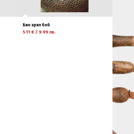
Био зрял боб
5.11
€
/
9.99
лв.
научете повече