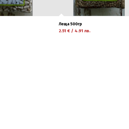
Леща 500гр
2.51
€
/
4.91
лв.
научете повече