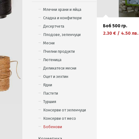
Млечни храни и яйца
Сладка и конфитюри
Боб 500 гр.
Десертчета
2.30
€
/
4.50
лв.
Плодове, зеленчуци
Месни
Пчелни продукти
Лютеница
научете повече
Деликатеси месни
Оцет и зехтин
Ядки
Пастети
Туршия
Консерви от зеленчуци
Консерви от месо
Бобенови
Козметика