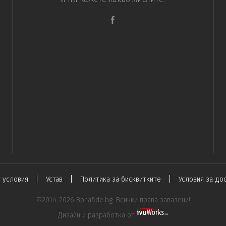
|
|
|
 условия
Устав
Политика за бисквитките
Условия за до
©2014-2026 Bonafide.bg. Всички права запазени!
Дизайн и разработка от