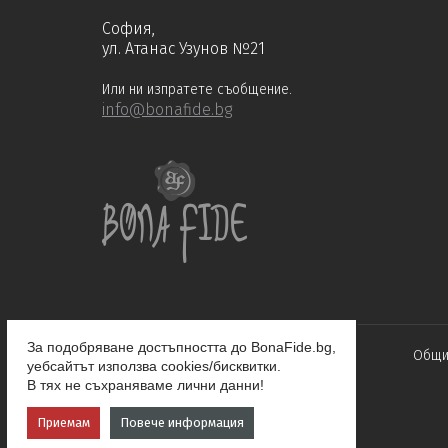
София,
ул. Атанас Узунов №21
Или ни изпратете съобщение.
info@bonafide.bg
За подобряване достъпността до BonaFide.bg,
Общи
уебсайтът използва cookies/бисквитки.
В тях не съхраняваме лични данни!
Приемам
Повече информация