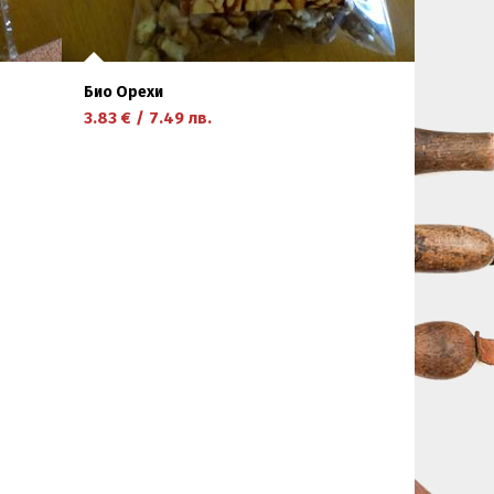
Био Орехи
3.83
€
/
7.49
лв.
научете повече