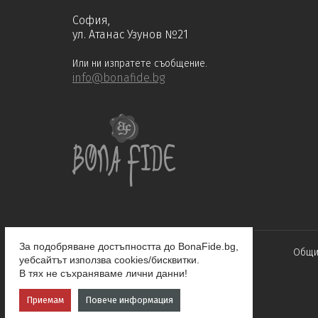
София,
ул. Атанас Узунов №21
Или ни изпратете съобщение.
info@bonafide.bg
За подобряване достъпността до BonaFide.bg,
Общи
уебсайтът използва cookies/бисквитки.
В тях не съхраняваме лични данни!
Приемам
Повече информация