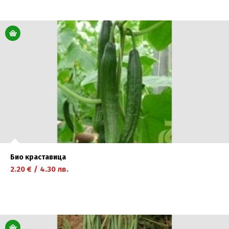
научете повече
Био краставица
2.20
€
/
4.30
лв.
научете повече