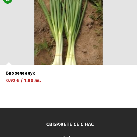
Био зелен лук
0.92
€
/
1.80
лв.
научете повече
СВЪРЖЕТЕ СЕ С НАС