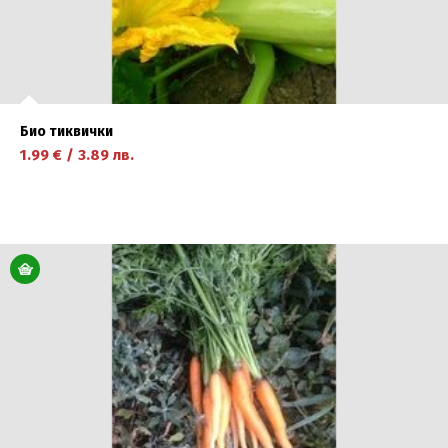
Био тиквички
1.99
€
/
3.89
лв.
научете повече