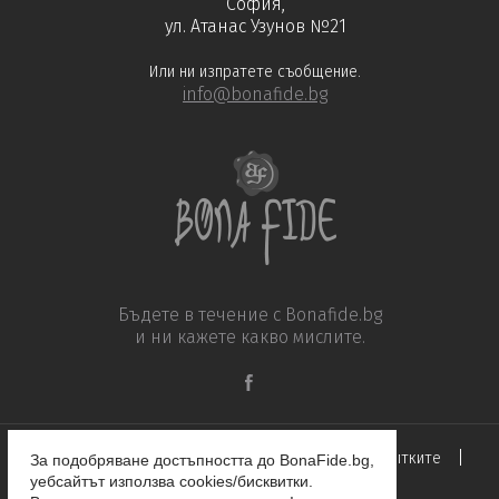
София,
ул. Атанас Узунов №21
Или ни изпратете съобщение.
info@bonafide.bg
Бъдете в течение с Bonafide.bg
и ни кажете какво мислите.
|
|
|
Общи условия
Устав
Политика за бисквитките
За подобряване достъпността до BonaFide.bg,
уебсайтът използва cookies/бисквитки.
Условия за доставка