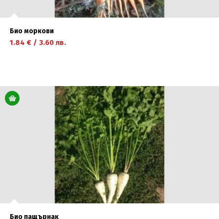
Био моркови
1.84
€
/
3.60
лв.
научете повече
Био пащърнак