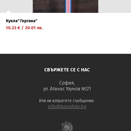
Кукла'' Гергана''
10.23
€
/
20.01
лв.
научете повече
СВЪРЖЕТЕ СЕ С НАС
София,
ул. Атанас Узунов №21
Или ни изпратете съобщение.
info@bonafide.bg