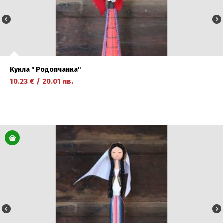
Кукла '' Родопчанка''
10.23
€
/
20.01
лв.
научете повече