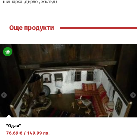
шишарка ,дърво , жълъд)
Още продукти
''Одая''
76.69
€
/
149.99
лв.