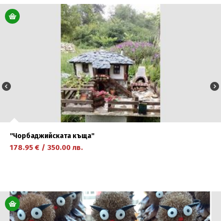
научете повече
''Чорбаджийската къща''
178.95
€
/
350.00
лв.
научете повече