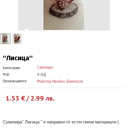
''Лисица''
Сувенири
Категория:
9 ИД
Код:
Майстор Ивайло Димитров
Производител:
1.53
€
/
2.99
лв.
Сувенира'' Лисица '' е направен от естествени материали (