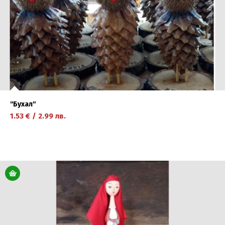
''Бухал''
1.53
€
/
2.99
лв.
научете повече