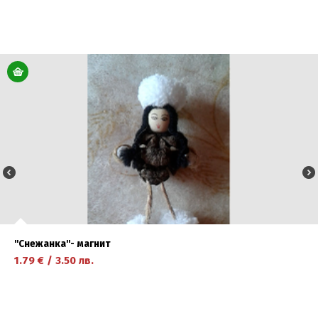
научете повече
''Снежанка''- магнит
1.79
€
/
3.50
лв.