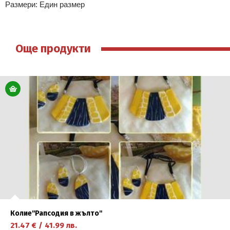
Размери: Един размер
Още продукти
Колие''Рапсодия в жълто''
21.47
€
/
41.99
лв.