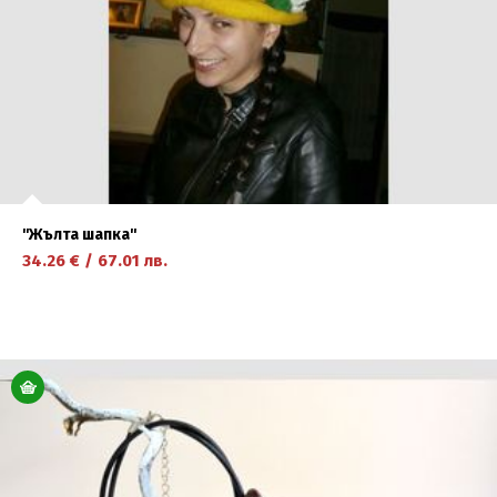
''Жълта шапка''
34.26
€
/
67.01
лв.
научете повече