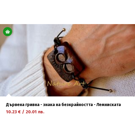
научете повече
Дървена гривна - знака на безкрайността - Лемниската
10.23
€
/
20.01
лв.