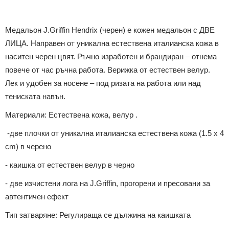
Медальон J.Griffin Hendrix (черен) е кожен медальон с ДВЕ
ЛИЦА. Направен от уникална естествена италианска кожа в
наситен черен цвят. Ръчно изработен и брандиран – отнема
повече от час ръчна работа. Верижка от естествен велур.
Лек и удобен за носене – под ризата на работа или над
тениската навън.
Материали: Естествена кожа, велур .
-две плочки от уникална италианска естествена кожа (1.5 х 4
cm) в черено
- каишка от естествен велур в черно
- две изчистени лога на J.Griffin, прогорени и пресовани за
автентичен ефект
Тип затваряне: Регулираща се дължина на каишката