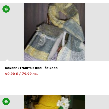
научете повече
Комплект чанта и шал - бежово
40.90
€
/
79.99
лв.
научете повече