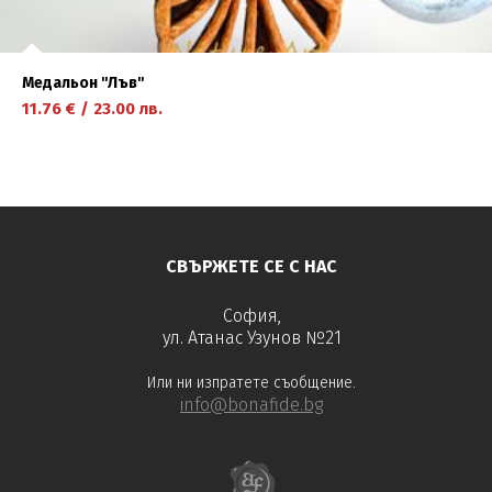
Медальон ''Лъв''
11.76
€
/
23.00
лв.
научете повече
СВЪРЖЕТЕ СЕ С НАС
София,
ул. Атанас Узунов №21
Или ни изпратете съобщение.
info@bonafide.bg