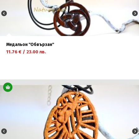
Медальон ''Обвързан''
11.76
€
/
23.00
лв.
научете повече