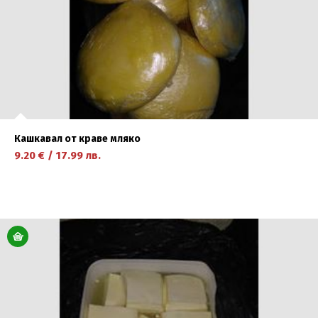
Кашкавал от краве мляко
9.20
€
/
17.99
лв.
научете повече