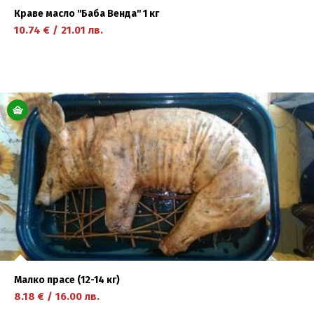
Краве масло ''Баба Венда'' 1 кг
10.74
€
/
21.01
лв.
научете повече
Малко прасе (12-14 кг)
8.18
€
/
16.00
лв.