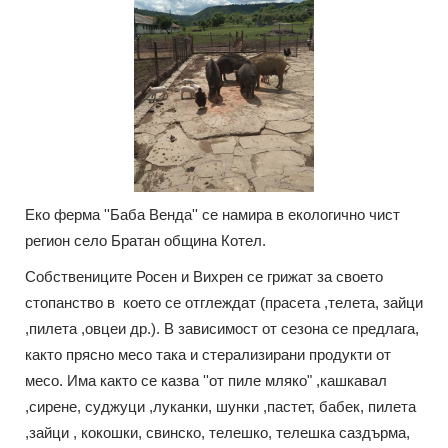
Еко ферма ''Баба Венда'' се намира в екологично чист
регион село Братан община Котел.
Собствениците Росен и Вихрен се грижат за своето
стопанство в което се отглеждат (прасета ,телета, зайци
,пилета ,овцеи др.). В зависимост от сезона се предлага,
както прясно месо така и стерализирани продукти от
месо. Има както се казва ''от пиле мляко" ,кашкавал
,сирене, суджуци ,луканки, шунки ,пастет, бабек, пилета
,зайци , кокошки, свинско, телешко, телешка саздърма,