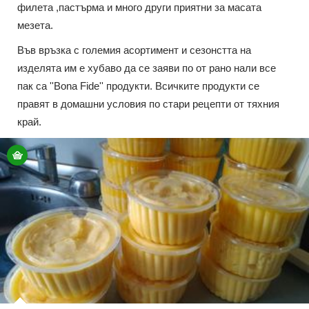
филета ,пастърма и много други приятни за масата
мезета.
Във връзка с големия асортимент и сезонстта на
изделята им е хубаво да се заяви по от рано нали все
пак са ''Bona Fide'' продукти. Всичките продукти се
правят в домашни условия по стари рецепти от тяхния
край.