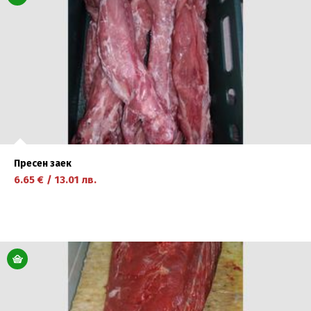
Пресен заек
6.65
€
/
13.01
лв.
научете повече