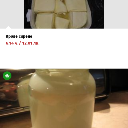
Краве сирене
6.14
€
/
12.01
лв.
научете повече