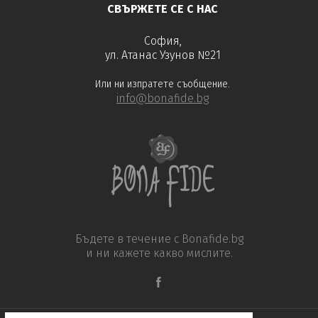
СВЪРЖЕТЕ СЕ С НАС
София,
ул. Атанас Узунов №21
Или ни изпратете съобщение.
info@bonafide.bg
Бъдете в течение с Bonafide.bg
и ни кажете какво мислите.