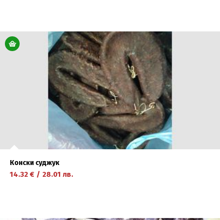
научете повече
Конски суджук
14.32
€
/
28.01
лв.