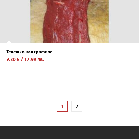
Телешко контрафиле
9.20
€
/
17.99
лв.
научете повече
1
2