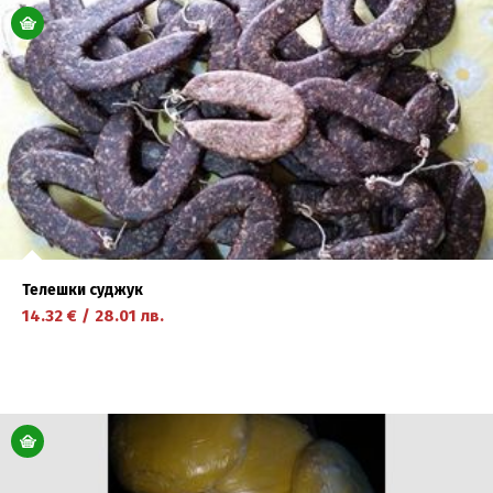
научете повече
Телешки суджук
14.32
€
/
28.01
лв.
научете повече