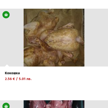
научете повече
Кокошка
2.56
€
/
5.01
лв.
научете повече