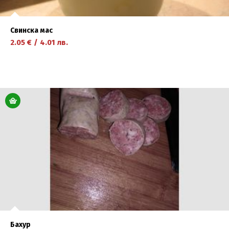
Свинска мас
2.05
€
/
4.01
лв.
научете повече
Бахур