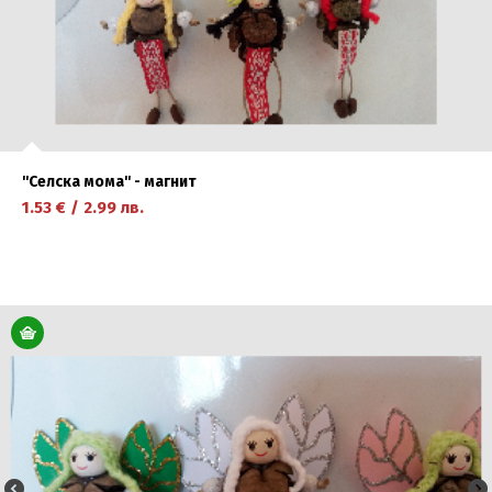
''Селска мома'' - магнит
1.53
€
/
2.99
лв.
научете повече