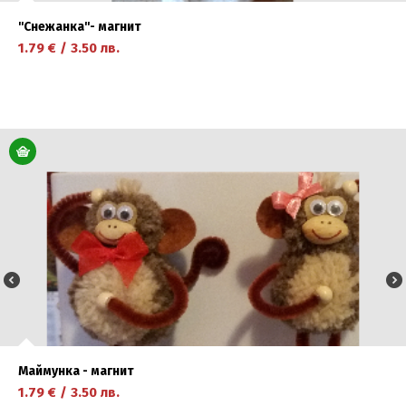
''Снежанка''- магнит
1.79
€
/
3.50
лв.
научете повече
Маймунка - магнит
1.79
€
/
3.50
лв.