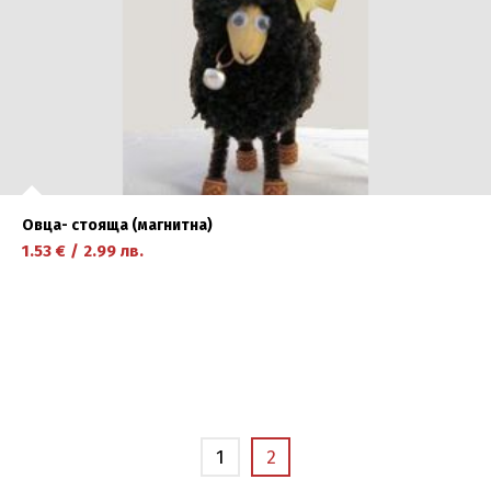
Овца- стояща (магнитна)
1.53
€
/
2.99
лв.
научете повече
1
2