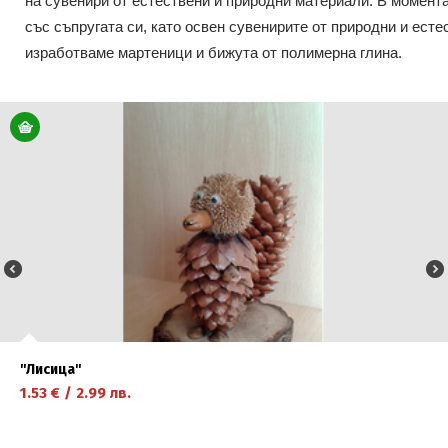
на сувенири от естествени и природни материали. В момен
със съпругата си, като освен сувенирите от природни и ест
изработваме мартеници и бижута от полимерна глина.
''Лисица''
1.53
€
/
2.99
лв.