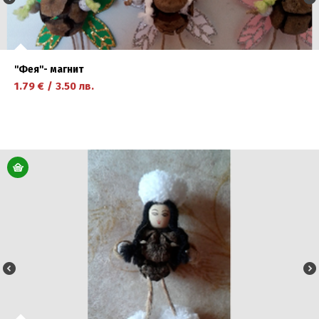
''Фея''- магнит
1.79
€
/
3.50
лв.
научете повече