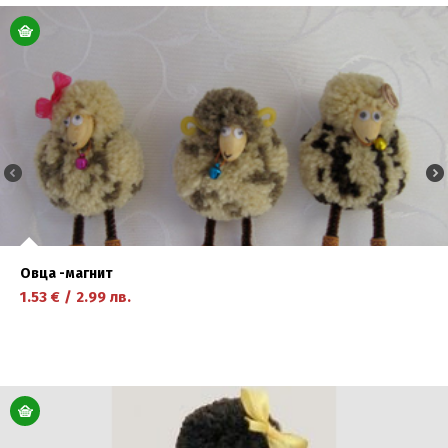
научете повече
Овца -магнит
1.53
€
/
2.99
лв.
научете повече