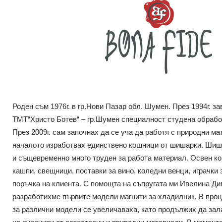
Роден съм 1976г. в гр.Нови Пазар обл. Шумен. През 1994г. 
ТМТ“Христо Ботев“ – гр.Шумен специалност студена обрабо
През 2009г. сам започнах да се уча да работя с природни ма
началото изработвах единствено кошници от шишарки. Шиша
и същевременно много труден за работа материал. Освен 
кашпи, свещници, поставки за вино, коледни венци, играчки 
поръчка на клиента. С помощта на съпругата ми Ивелина Д
разработихме първите модели магнити за хладилник. В про
за различни модели се увеличаваха, като продължих да зал