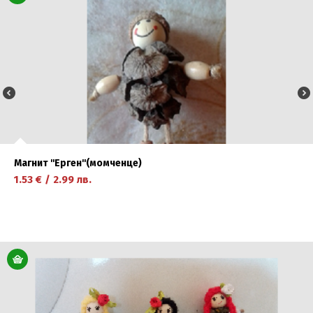
Магнит ''Ерген''(момченце)
1.53
€
/
2.99
лв.
научете повече