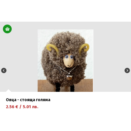
научете повече
Овца - стояща голяма
2.56
€
/
5.01
лв.