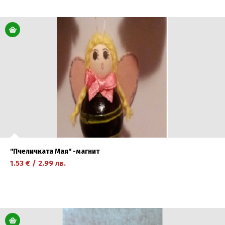
научете повече
''Пчеличката Мая'' -магнит
1.53
€
/
2.99
лв.
научете повече